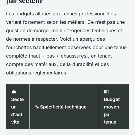
par secteur
Les budgets alloués aux tenues professionnelles
varient fortement selon les métiers. Ce n’est pas une
question de marge, mais d’exigences techniques et
de normes à respecter. Voici un aperçu des
fourchettes habituellement observées pour une tenue
complète (haut + bas + chaussures), en tenant
compte des matériaux, de la durabilité et des
obligations réglementaires.
💼
💶
Secte
Budget
ur
🔧 Spécificité technique
moyen
d'acti
par
vité
tenue