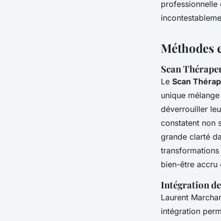
professionnelle 
incontestableme
Méthodes 
Scan Thérapeu
Le
Scan Thérap
unique mélange p
déverrouiller le
constatent non 
grande clarté da
transformations 
bien-être accru 
Intégration de
Laurent Marchan
intégration per