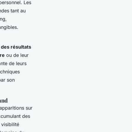
personnel. Les
ndes tant au
ing,
angibles.
t
des résultats
ère
ou de leur
nte de leurs
echniques
par son
and
apparitions sur
accumulant des
isibilité