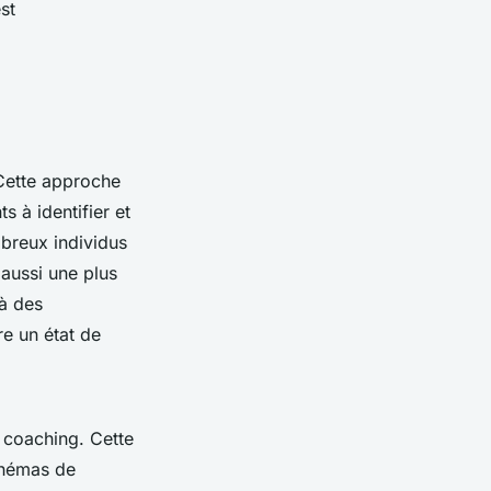
st
Cette approche
s à identifier et
mbreux individus
aussi une plus
 à des
re un état de
 coaching. Cette
chémas de