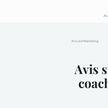
Ac
Accueil
›
Marketing
Avis 
coac