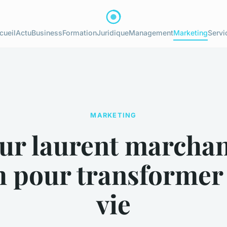
cueil
Actu
Business
Formation
Juridique
Management
Marketing
Servi
MARKETING
sur laurent marchan
h pour transformer 
vie