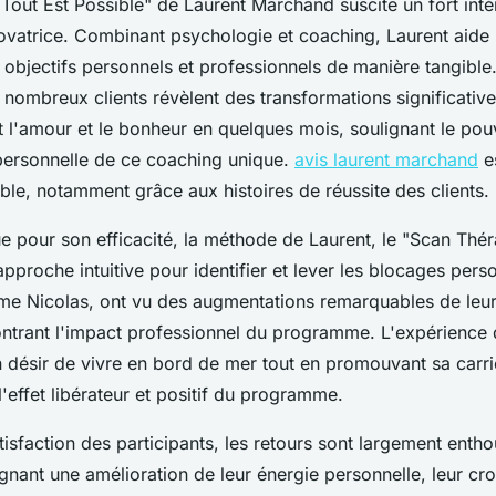
out Est Possible" de Laurent Marchand suscite un fort inté
vatrice. Combinant psychologie et coaching, Laurent aide l
s objectifs personnels et professionnels de manière tangible
nombreux clients révèlent des transformations significativ
t l'amour et le bonheur en quelques mois, soulignant le pou
personnelle de ce coaching unique.
avis laurent marchand
es
le, notamment grâce aux histoires de réussite des clients.
e pour son efficacité, la méthode de Laurent, le "Scan Thér
pproche intuitive pour identifier et lever les blocages pers
 Nicolas, ont vu des augmentations remarquables de leur 
ntrant l'impact professionnel du programme. L'expérience de
 désir de vivre en bord de mer tout en promouvant sa carrièr
'effet libérateur et positif du programme.
isfaction des participants, les retours sont largement entho
ignant une amélioration de leur énergie personnelle, leur cr