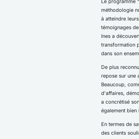
Le programme "T
méthodologie no
à atteindre leur
témoignages de 
Ines a découver
transformation 
dans son ensemb
De plus reconnu
repose sur une a
Beaucoup, comme
d'affaires, démo
a concrétisé son
également bien l
En termes de sat
des clients soul