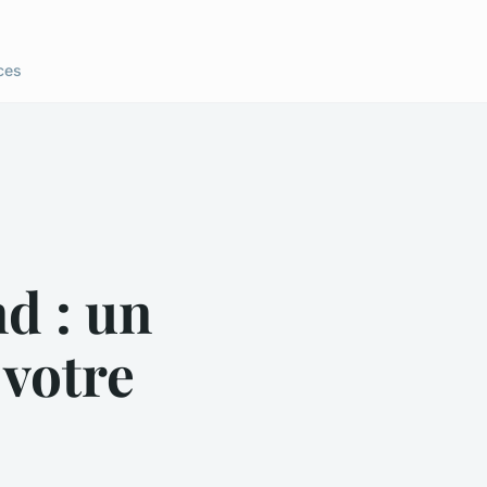
ces
d : un
votre