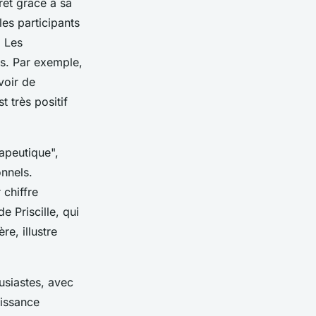
rêt grâce à sa
es participants
. Les
es. Par exemple,
voir de
t très positif
apeutique",
onnels.
chiffre
 Priscille, qui
e, illustre
usiastes, avec
oissance