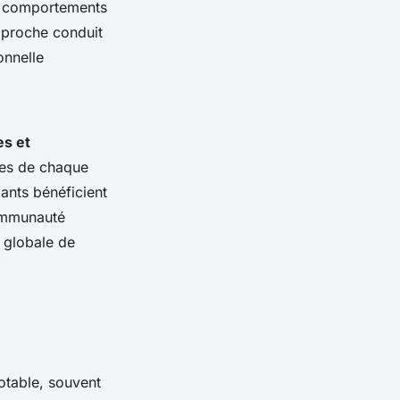
s comportements
approche conduit
onnelle
es et
ues de chaque
pants bénéficient
communauté
e globale de
otable, souvent