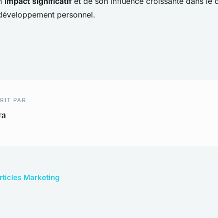
on
impact significatif
et de son influence croissante dans le
 développement personnel.
RIT PAR
va
articles Marketing