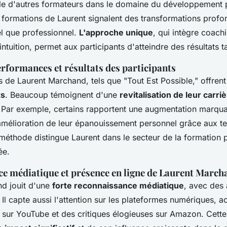
lle d'autres formateurs dans le domaine du développement 
x formations de Laurent signalent des transformations profo
l que professionnel.
L'approche unique
, qui intègre coach
intuition, permet aux participants d'atteindre des résultats t
rformances et résultats des participants
de Laurent Marchand, tels que "Tout Est Possible," offren
ts
. Beaucoup témoignent d'une
revitalisation de leur carri
. Par exemple, certains rapportent une augmentation marqua
amélioration de leur épanouissement personnel grâce aux t
 méthode distingue Laurent dans le secteur de la formation 
ée.
e médiatique et présence en ligne de Laurent March
d jouit d'une
forte reconnaissance médiatique
, avec des 
 Il capte aussi l'attention sur les plateformes numériques, 
 sur YouTube et des critiques élogieuses sur Amazon. Cette v