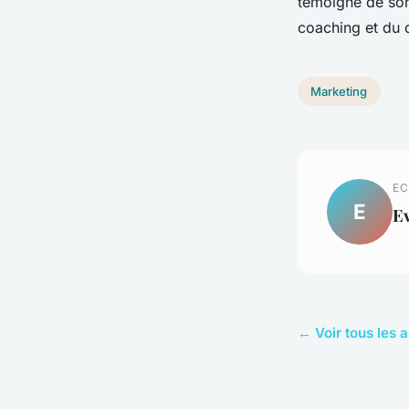
témoigne de s
coaching et du
Marketing
EC
E
E
← Voir tous les 