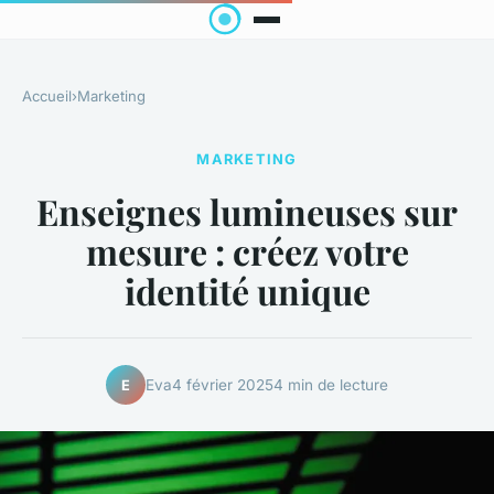
Accueil
›
Marketing
MARKETING
Enseignes lumineuses sur
mesure : créez votre
identité unique
Eva
4 février 2025
4 min de lecture
E